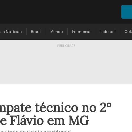
mas Notícias
Brasil
Mundo
Economia
Lado oa!
Col
mpate técnico no 2º
 e Flávio em MG