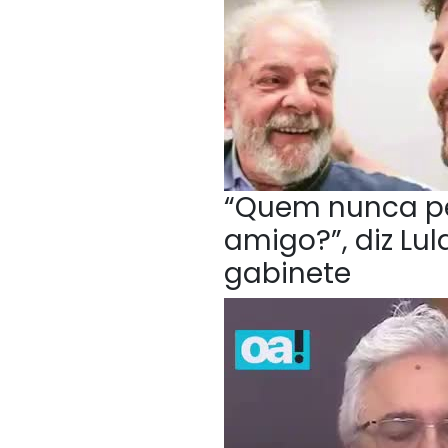
“Quem nunca p
amigo?”, diz Lu
gabinete