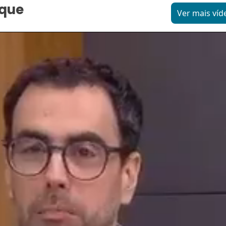
aque
Ver mais víd