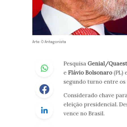
Arte: O Antagonista
Whastapp
Pesquisa
Genial/Quaes
e
Flávio Bolsonaro
(PL) 
segundo turno entre os 
Facebook
Considerado chave para 
eleição presidencial. 
Linkedin
vence no Brasil.
Twitter