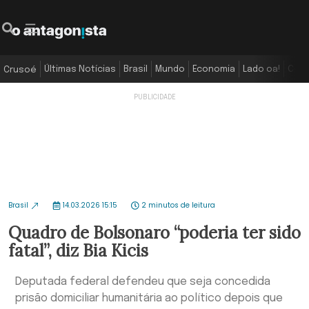
Últimas Notícias
Brasil
Mundo
Economia
Lado oa!
Colu
Crusoé
Brasil
14.03.2026 15:15
2 minutos de leitura
Quadro de Bolsonaro “poderia ter sido
fatal”, diz Bia Kicis
Deputada federal defendeu que seja concedida
prisão domiciliar humanitária ao político depois que