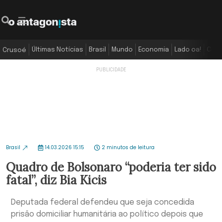
Últimas Notícias
Brasil
Mundo
Economia
Lado oa!
Colu
Crusoé
Brasil
14.03.2026 15:15
2 minutos de leitura
Quadro de Bolsonaro “poderia ter sido
fatal”, diz Bia Kicis
Deputada federal defendeu que seja concedida
prisão domiciliar humanitária ao político depois que