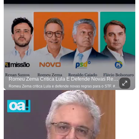
Romeu Zema Critica Lula E Defende Novas Regras Para O STF. #OAntagonista
Romeu Zema critica Lula e defende novas regras para o STF. #OAntagonista Se você busca informação com credibilidade, inscreva-se agora e ative o