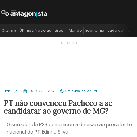
Últimas Notícias
Brasil
Mundo
Economia
Lado oa!
Colu
Crusoé
Brasil
13.05.2026 07:35
3 minutos de leitura
PT não convenceu Pacheco a se
candidatar ao governo de MG?
O senador do PSB comunicou a decisão ao presidente
nacional do PT, Edinho Silva