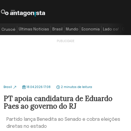
Últimas Notícias
Brasil
Mundo
Economia
Lado oa!
Colu
Crusoé
Brasil
18.04.2026 17:08
2 minutos de leitura
PT apoia candidatura de Eduardo
Paes ao governo do RJ
Partido lança Benedita ao Senado e cobra eleições
diretas no estado