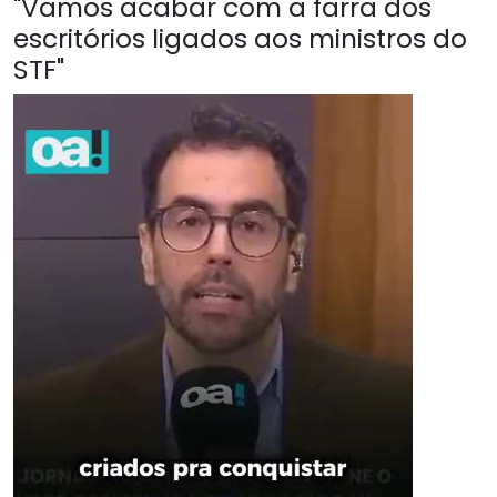
"Vamos acabar com a farra dos
escritórios ligados aos ministros do
STF"