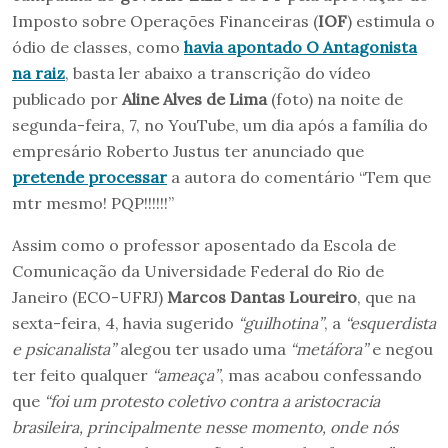
Imposto sobre Operações Financeiras (
IOF
) estimula o
ódio de classes, como
havia apontado O Antagonista
na raiz
, basta ler abaixo a transcrição do vídeo
publicado por
Aline Alves de Lima
(foto) na noite de
segunda-feira, 7, no YouTube, um dia após a família do
empresário Roberto Justus ter anunciado que
pretende processar
a autora do comentário “Tem que
mtr mesmo! PQP!!!!!!”
Assim como o professor aposentado da Escola de
Comunicação da Universidade Federal do Rio de
Janeiro (ECO-UFRJ)
Marcos Dantas Loureiro
, que na
sexta-feira, 4, havia sugerido
“guilhotina”
, a
“esquerdista
e psicanalista”
alegou ter usado uma
“metáfora”
e negou
ter feito qualquer
“ameaça”
, mas acabou confessando
que
“foi um protesto coletivo contra a aristocracia
brasileira, principalmente nesse momento, onde nós