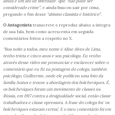
ainda é um ato de liberdade”
que
“não pode ser
considerado crime”
, e ainda buscou sair por cima,
pregando o fim desse
“abismo classista e histórico”
.
O Antagonista
transcreve e reproduz abaixo a íntegra
de sua fala, bem como acrescenta em seguida
comentários feitos a respeito no X.
“Boa noite a todos, meu nome é Aline Alves de Lima,
tenho trinta e cinco anos e sou psicóloga. Eu venho
através desse vídeo me pronunciar e esclarecer sobre o
comentário que eu fiz na postagem do colega, também
psicólogo, Guilherme, onde ele publicou uma foto da
família Justus e trouxe a abordagem dos bolcheviques. É,
os bolcheviques foram um movimento de classes na
Rússia, em 1917 contra a desigualdade social, então classe
trabalhadora e classe opressora. A frase do colega foi: ‘os
bolcheviques estavam certos’. E o meu comentário foi em