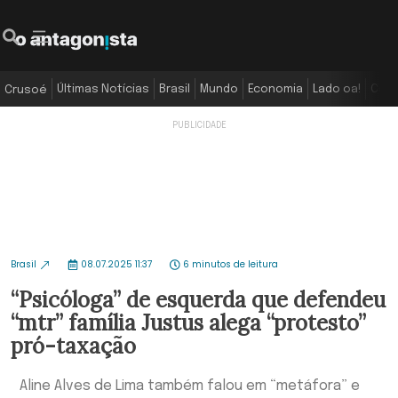
Últimas Notícias
Brasil
Mundo
Economia
Lado oa!
Colu
Crusoé
Brasil
08.07.2025 11:37
6 minutos de leitura
“Psicóloga” de esquerda que defendeu
“mtr” família Justus alega “protesto”
pró-taxação
Aline Alves de Lima também falou em “metáfora” e