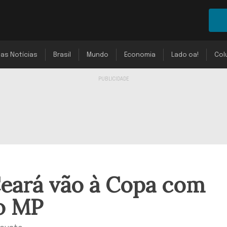
mas Notícias
Brasil
Mundo
Economia
Lado oa!
Col
eará vão à Copa com
lo MP