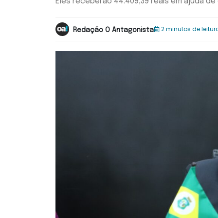
Eles receberão 44.409,39 reais em ajuda de
2 minutos de leitur
Redação O Antagonista