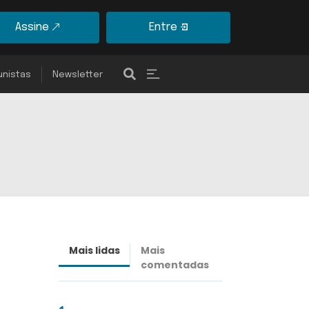
Assine
Entre
unistas
Newsletter
Mais lidas
Mais
Últimas
comentadas
notícias