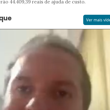
rão 44.409,39 reais de ajuda de custo.
aque
Ver mais víd