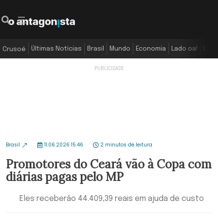
Últimas Notícias
Brasil
Mundo
Economia
Lado oa!
Colu
Crusoé
Brasil
11.06.2026 15:46
2 minutos de leitura
Promotores do Ceará vão à Copa com
diárias pagas pelo MP
Eles receberão 44.409,39 reais em ajuda de custo