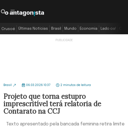
Últimas Notícias
Brasil
Mundo
Economia
Lado oa!
Colu
Crusoé
Brasil
06.03.2026 10:37
2 minutos de leitura
Projeto que torna estupro
imprescritível terá relatoria de
Contarato na CCJ
Texto apresentado pela bancada feminina retira limite