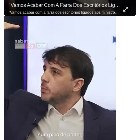
"Vamos Acabar Com A Farra Dos Escritórios Ligados Aos Ministros Do STF"
"Vamos acabar com a farra dos escritórios ligados aos ministros do STF". Essa foi a resposta de Renan Santos ao ser questionado sobre o Judiciário. Se você busca informação com credibilidade, inscreva-se agora e ative o