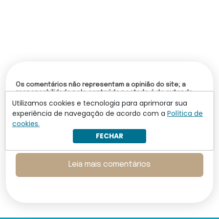
Os comentários não representam a opinião do site; a
responsabilidade pelo conteúdo postado é do autor da
mensagem.
Utilizamos cookies e tecnologia para aprimorar sua
experiência de navegação de acordo com a
Política de
Comentários (0)
cookies.
FECHAR
Torne-se um assinante para comentar
Leia mais comentários