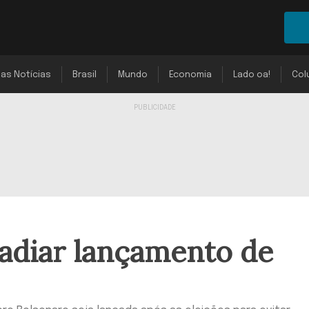
mas Notícias
Brasil
Mundo
Economia
Lado oa!
Col
 adiar lançamento de