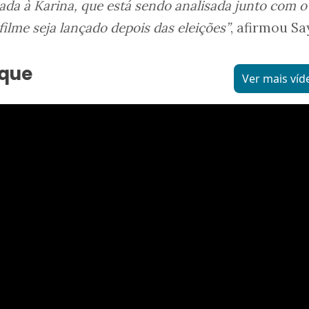
a à Karina, que está sendo analisada junto com o
filme seja lançado depois das eleições”
, afirmou Sa
aque
Ver mais víd