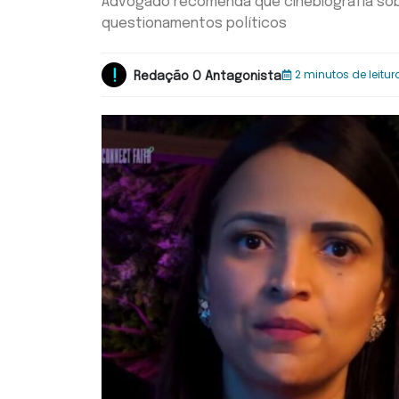
Advogado recomenda que cinebiografia sobr
questionamentos políticos
2 minutos de leitur
Redação O Antagonista