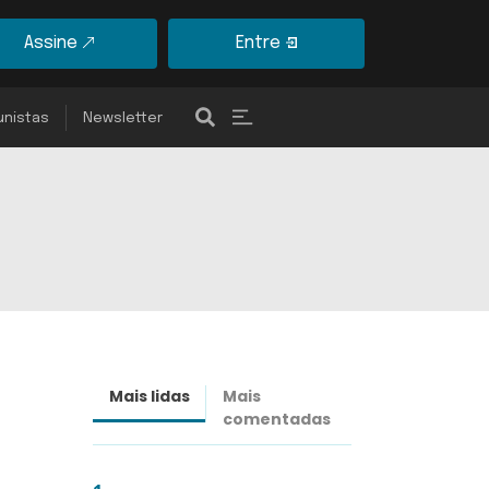
Assine
Entre
unistas
Newsletter
Mais lidas
Mais
Últimas
comentadas
notícias