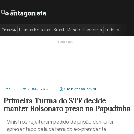
Últimas Notícias
Brasil
Mundo
Economia
Lado oa!
Colu
Crusoé
Brasil
05.03.2026 19:50
2 minutos de leitura
Primeira Turma do STF decide
manter Bolsonaro preso na Papudinha
Ministros rejeitaram pedido de prisão domiciliar
apresentado pela defesa do ex-presidente