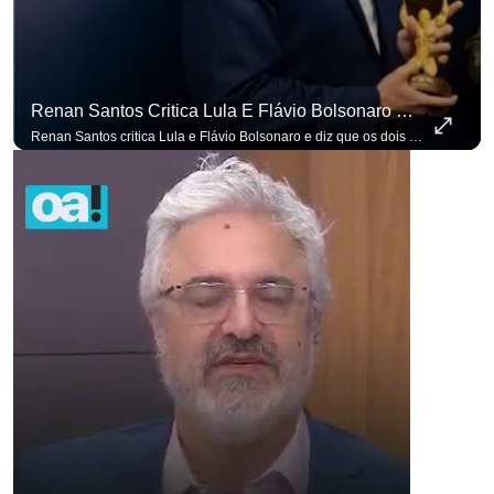
Renan Santos Critica Lula E Flávio Bolsonaro E Diz Que Os Dois São Lados Da Mesma Moeda.
Renan Santos critica Lula e Flávio Bolsonaro e diz que os dois são lados da mesma moeda. #OAntagonista Se você busca informação com credibilidade, inscreva-se agora e ative o