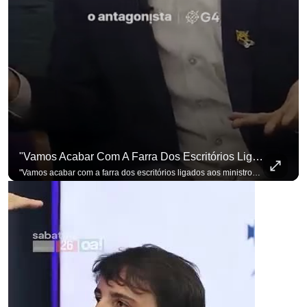
"Vamos Acabar Com A Farra Dos Escritórios Ligados Aos Ministros Do STF"
"Vamos acabar com a farra dos escritórios ligados aos ministros do STF". Essa foi a resposta de Renan Santos ao ser questionado sobre o Judiciário. Se você busca informação com credibilidade, inscreva-se agora e ative o