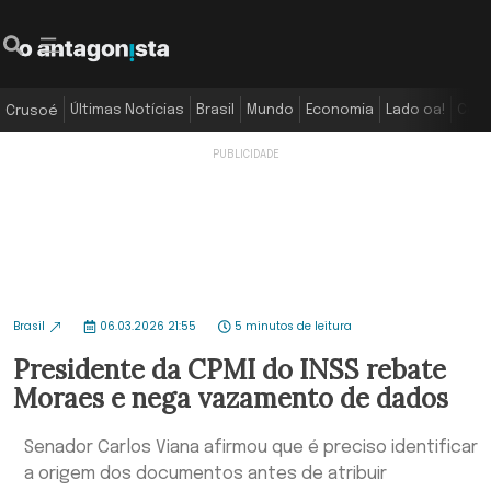
Últimas Notícias
Brasil
Mundo
Economia
Lado oa!
Colu
Crusoé
Brasil
06.03.2026 21:55
5 minutos de leitura
Presidente da CPMI do INSS rebate
Moraes e nega vazamento de dados
Senador Carlos Viana afirmou que é preciso identificar
a origem dos documentos antes de atribuir