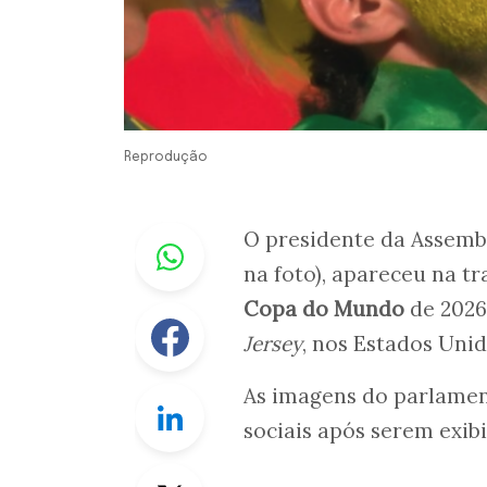
Reprodução
Whastapp
O presidente da Assembl
na foto), apareceu na t
Copa do Mundo
de 2026,
Facebook
Jersey
, nos Estados Uni
As imagens do parlamen
Linkedin
sociais após serem exib
Twitter