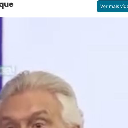
aque
Ver mais víd