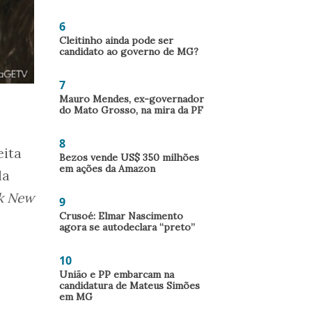
6
Cleitinho ainda pode ser
candidato ao governo de MG?
7
Mauro Mendes, ex-governador
do Mato Grosso, na mira da PF
8
eita
Bezos vende US$ 350 milhões
em ações da Amazon
la
k New
9
Crusoé: Elmar Nascimento
agora se autodeclara “preto”
10
União e PP embarcam na
candidatura de Mateus Simões
em MG