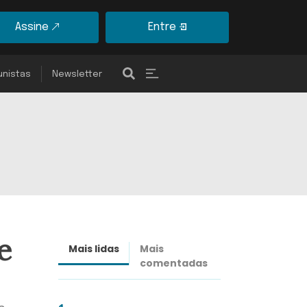
Assine
Entre
unistas
Newsletter
e
Mais lidas
Mais
Últimas
comentadas
notícias