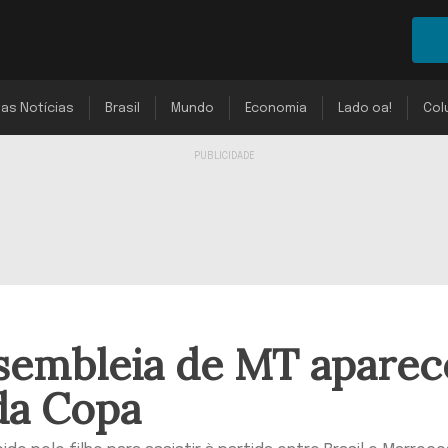
mas Notícias
Brasil
Mundo
Economia
Lado oa!
Col
ssembleia de MT aparec
da Copa