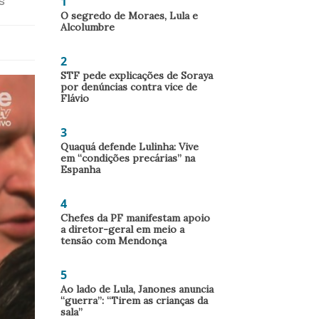
1
s
O segredo de Moraes, Lula e
Alcolumbre
2
STF pede explicações de Soraya
por denúncias contra vice de
Flávio
3
Quaquá defende Lulinha: Vive
em “condições precárias” na
Espanha
4
Chefes da PF manifestam apoio
a diretor-geral em meio a
tensão com Mendonça
5
Ao lado de Lula, Janones anuncia
“guerra”: “Tirem as crianças da
sala”