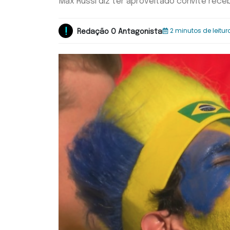
Max Russi diz ter aproveitado convite recebi
2 minutos de leitur
Redação O Antagonista