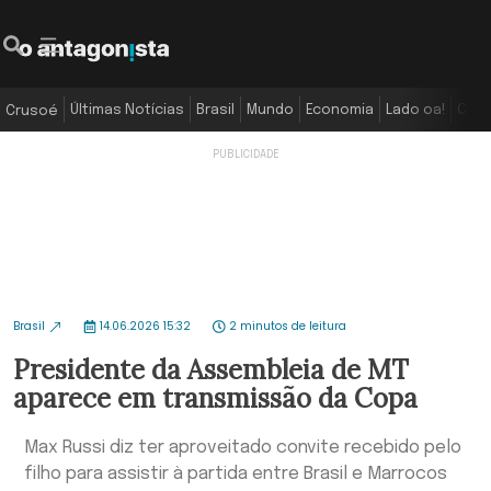
Últimas Notícias
Brasil
Mundo
Economia
Lado oa!
Colu
Crusoé
Brasil
14.06.2026 15:32
2 minutos de leitura
Presidente da Assembleia de MT
aparece em transmissão da Copa
Max Russi diz ter aproveitado convite recebido pelo
filho para assistir à partida entre Brasil e Marrocos