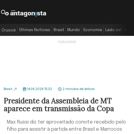
Últimas Notícias
Brasil
Mundo
Economia
Lado oa!
Colu
Crusoé
Brasil
14.06.2026 15:32
2 minutos de leitura
Presidente da Assembleia de MT
aparece em transmissão da Copa
Max Russi diz ter aproveitado convite recebido pelo
filho para assistir à partida entre Brasil e Marrocos