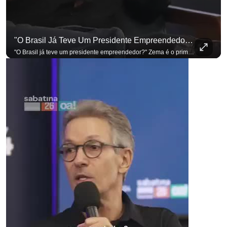
"O Brasil Já Teve Um Presidente Empreendedor?"
"O Brasil já teve um presidente empreendedor?" Zema é o primeiro a sentar na cadeira. Outros três presidenciáveis ainda vão passar por ela. A Sabatina Presidencial está no ar, com perguntas que vieram de uma pesquisa inédita com empresários. Acompanhe AO VIVO no YouTube do G4 Business. Se você busca informação com credibilidade, inscreva-se agora e ative o