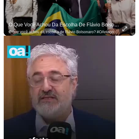
O Que Você Achou Da Escolha De Flávio Bolsonaro? #OAntagonista
O que você achou da escolha de Flávio Bolsonaro? #OAntagonista Se você busca informação com credibilidade, inscreva-se agora e ative o
p