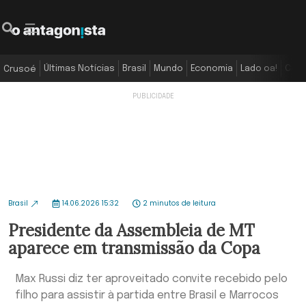
Últimas Notícias
Brasil
Mundo
Economia
Lado oa!
Colu
Crusoé
Brasil
14.06.2026 15:32
2 minutos de leitura
Presidente da Assembleia de MT
aparece em transmissão da Copa
Max Russi diz ter aproveitado convite recebido pelo
filho para assistir à partida entre Brasil e Marrocos