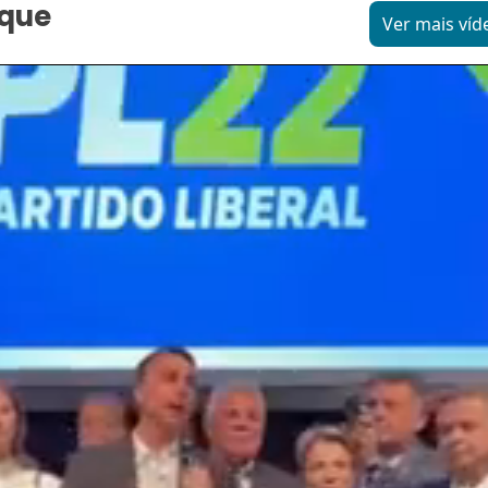
aque
Ver mais víd