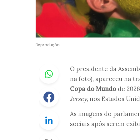
Reprodução
Whastapp
O presidente da Assembl
na foto), apareceu na t
Copa do Mundo
de 2026,
Facebook
Jersey
, nos Estados Uni
As imagens do parlamen
Linkedin
sociais após serem exib
Twitter