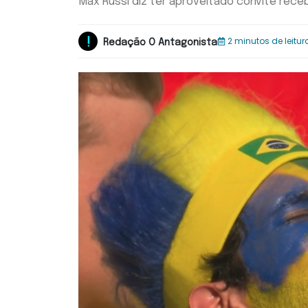
Max Russi diz ter aproveitado convite recebi
2 minutos de leitur
Redação O Antagonista