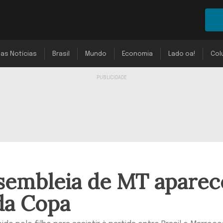
mas Notícias
Brasil
Mundo
Economia
Lado oa!
Col
ssembleia de MT aparec
da Copa