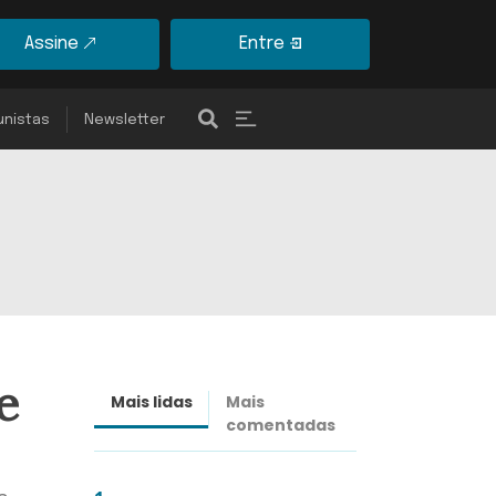
Assine
Entre
unistas
Newsletter
e
Mais lidas
Mais
Últimas
comentadas
notícias