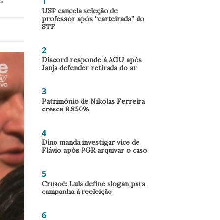
1
s
USP cancela seleção de
professor após “carteirada” do
STF
2
Discord responde à AGU após
Janja defender retirada do ar
3
Patrimônio de Nikolas Ferreira
cresce 8.850%
4
Dino manda investigar vice de
Flávio após PGR arquivar o caso
5
Crusoé: Lula define slogan para
campanha à reeleição
6