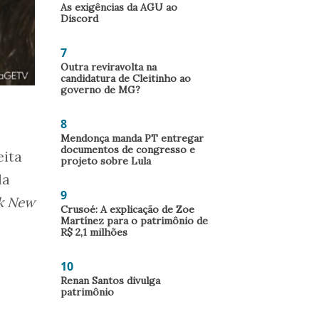
As exigências da AGU ao
Discord
7
Outra reviravolta na
candidatura de Cleitinho ao
governo de MG?
8
Mendonça manda PT entregar
documentos de congresso e
eita
projeto sobre Lula
la
9
k New
Crusoé: A explicação de Zoe
Martínez para o patrimônio de
R$ 2,1 milhões
10
Renan Santos divulga
patrimônio