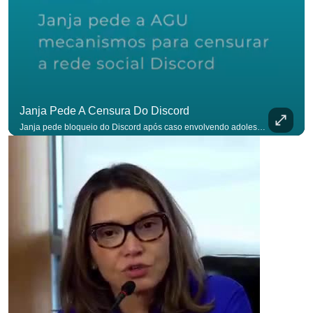
para não perder nenhuma at
Janja Pede A Censura Do Discord
Janja pede bloqueio do Discord após caso envolvendo adolescente: “Precisamos tirar do ar”. #OAntagonista Se você busca informação com credibilidade, inscreva-se agora e ative o