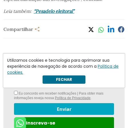
Leia também:
“Pesadelo eleitoral”
Compartilhar
Utilizamos cookies e tecnologia para aprimorar sua
Nunca foi tão fácil ficar bem informado com
O
experiência de navegação de acordo com a
Política de
Antagonista
cookies.
FECHAR
Eu concordo em receber notificações | Para obter mais
informações reveja nossa
Política de Privacidade
.
Enviar
Inscreva-se