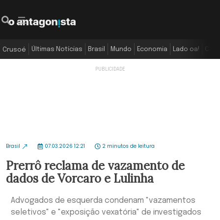
Últimas Notícias
Brasil
Mundo
Economia
Lado oa!
Colu
Crusoé
Brasil
07.03.2026 12:21
2 minutos de leitura
Prerrô reclama de vazamento de
dados de Vorcaro e Lulinha
Advogados de esquerda condenam "vazamentos
seletivos" e "exposição vexatória" de investigados