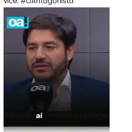
vice. #OAntagonista