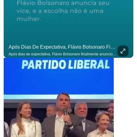
Após Dias De Expectativa, Flávio Bolsonaro Finalmente Anunciou Seu Vice. #OAntagonista
Após dias de expectativa, Flávio Bolsonaro finalmente anunciou seu vice. #OAntagonista Se você busca informação com credibilidade, inscreva-se agora e ative o