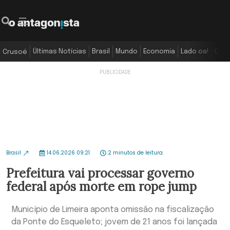
Últimas Notícias
Brasil
Mundo
Economia
Lado oa!
Colu
Crusoé
Brasil
14.06.2026 09:21
2 minutos de leitura
Prefeitura vai processar governo
federal após morte em rope jump
Município de Limeira aponta omissão na fiscalização
da Ponte do Esqueleto; jovem de 21 anos foi lançada