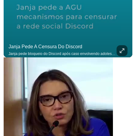
p
Janja Pede A Censura Do Discord
Janja pede bloqueio do Discord após caso envolvendo adolescente: “Precisamos tirar do ar”. #OAntagonista Se você busca informação com credibilidade, inscreva-se agora e ative o