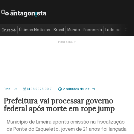
Últimas Notícias
Brasil
Mundo
Economia
Lado oa!
Colu
Crusoé
Brasil
14.06.2026 09:21
2 minutos de leitura
Prefeitura vai processar governo
federal após morte em rope jump
Município de Limeira aponta omissão na fiscalização
da Ponte do Esqueleto; jovem de 21 anos foi lançada