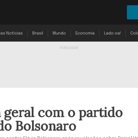
mas Notícias
Brasil
Mundo
Economia
Lado oa!
Col
 geral com o partido
do Bolsonaro