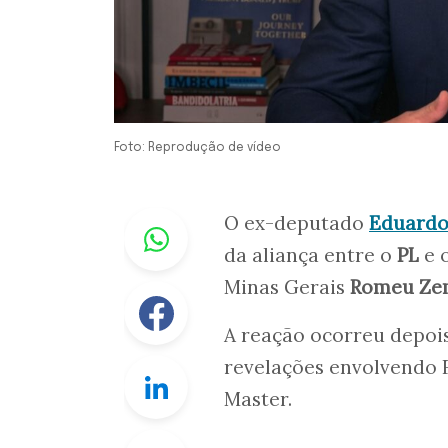
Foto: Reprodução de vídeo
Whastapp
O ex-deputado
Eduardo
da aliança entre o
PL
e 
Minas Gerais
Romeu Ze
Facebook
A reação ocorreu depoi
revelações envolvendo F
Linkedin
Master.
Twitter