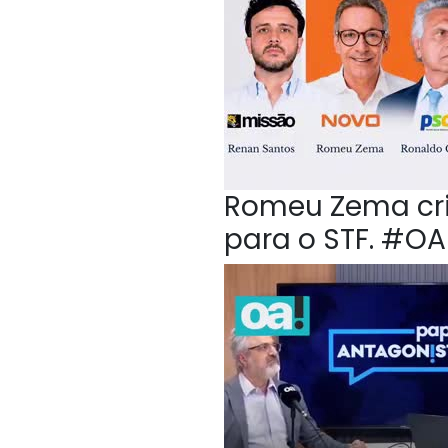
Romeu Zema crit
para o STF. #O