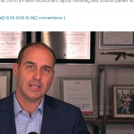
a contra Flávio Bolsonaro após revelações sobre Daniel V
a
13.06.2026 15:28
comentários 2