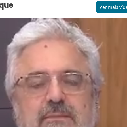
aque
Ver mais víd