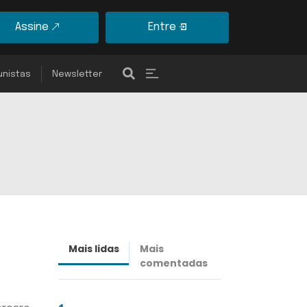
Assine
Entre
unistas
Newsletter
Mais lidas
Mais
Últimas
comentadas
notícias