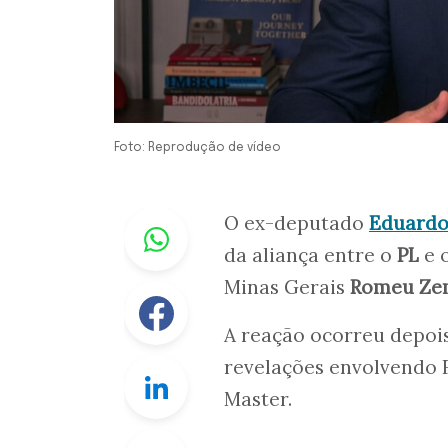
Foto: Reprodução de vídeo
Whastapp
O ex-deputado
Eduardo
da aliança entre o
PL
e 
Minas Gerais
Romeu Ze
Facebook
A reação ocorreu depoi
revelações envolvendo F
Linkedin
Master.
Twitter