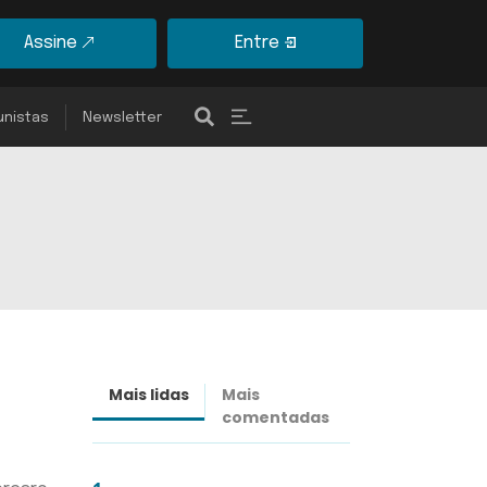
Assine
Entre
unistas
Newsletter
Mais lidas
Mais
Últimas
comentadas
notícias