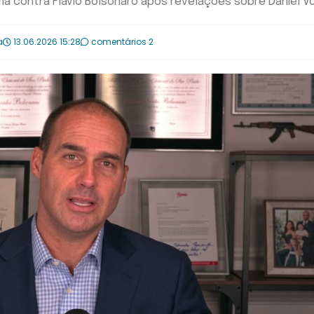
a contra Flávio Bolsonaro após revelações sobre Daniel V
a
13.06.2026 15:28
comentários 2