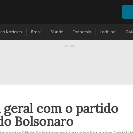
mas Notícias
Brasil
Mundo
Economia
Lado oa!
Col
 geral com o partido
do Bolsonaro