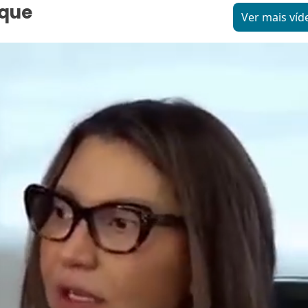
aque
Ver mais víd