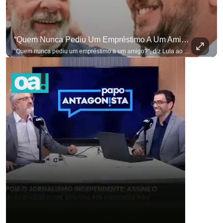
“Quem Nunca Pediu Um Empréstimo A Um Amigo?”, Diz Lula Ao Defender Seu Ex-Chefe De Gabinete
“Quem nunca pediu um empréstimo a um amigo?”, diz Lula ao defender seu ex-chefe de gabinete Marcola, que recebeu R$ 249 mil de uma empresa ligada a uma amiga de Lulinha. #OAntagonista Se você busca informação com credibilidade, inscreva-se agora e ative o