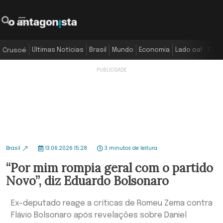
Últimas Notícias
Brasil
Mundo
Economia
Lado oa!
Colu
Crusoé
Brasil
13.06.2026 15:28
3 minutos de leitura
“Por mim rompia geral com o partido
Novo”, diz Eduardo Bolsonaro
Ex-deputado reage a críticas de Romeu Zema contra
Flávio Bolsonaro após revelações sobre Daniel