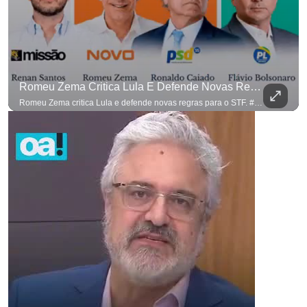
Romeu Zema Critica Lula E Defende Novas Regras Para O STF. #OAntagonista
Romeu Zema critica Lula e defende novas regras para o STF. #OAntagonista Se você busca informação com credibilidade, inscreva-se agora e ative o