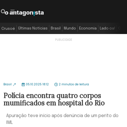
Últimas Notícias
Brasil
Mundo
Economia
Lado oa!
Colu
Crusoé
Brasil
05.10.2025 18:12
2 minutos de leitura
Polícia encontra quatro corpos
mumificados em hospital do Rio
Apuração teve início após denúncia de um perito do
IML