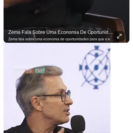
Zema Fala Sobre Uma Economia De Oportunidades Para O Empresário
Zema fala sobre uma economia de oportunidades para que o empresário brasileiro não precise sair do país para manter o crescimento do seu negócio. A primeira Sabatina Presidencial em que as perguntas não vieram de assessores, partidos ou jornalistas. Vieram de uma pesquisa com empresários brasileiros. Imposto, juro, custo de contratar. Cada candidato frente a frente com quem move a economia do país. Se você busca informação com credibilidade, inscreva-se agora e ative o