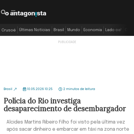
Últimas Notícias
Brasil
Mundo
Economia
Lado oa!
Colu
Crusoé
Brasil
10.05.2026 10:25
2 minutos de leitura
Polícia do Rio investiga
desaparecimento de desembargador
Alcides Martins Ribeiro Filho foi visto pela última vez
após sacar dinheiro e embarcar em táxi na zona norte