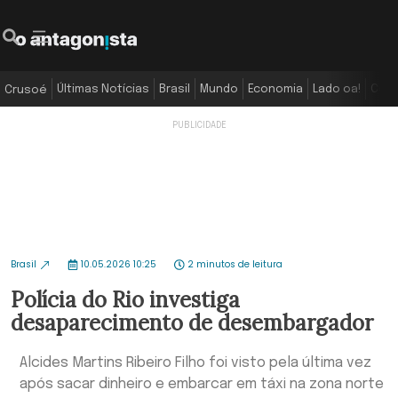
Últimas Notícias
Brasil
Mundo
Economia
Lado oa!
Colu
Crusoé
Brasil
10.05.2026 10:25
2 minutos de leitura
Polícia do Rio investiga
desaparecimento de desembargador
Alcides Martins Ribeiro Filho foi visto pela última vez
após sacar dinheiro e embarcar em táxi na zona norte