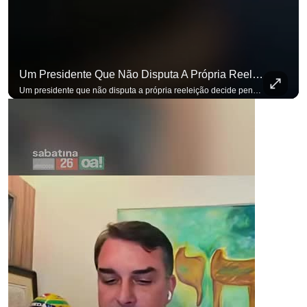
Um Presidente Que Não Disputa A Própria Reeleição Decide Pensando Em Quem Vem Depois.
Um presidente que não disputa a própria reeleição decide pensando em quem vem depois. Foi assim que Flávio Bolsonaro defendeu a PEC do fim da reeleição, primeira das medidas que citou para o ambiente de negócios. Se você busca informação com credibilidade, inscreva-se agora e ative o