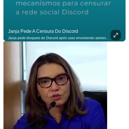
Janja Pede A Censura Do Discord
Janja pede bloqueio do Discord após caso envolvendo adolescente: “Precisamos tirar do ar”. #OAntagonista Se você busca informação com credibilidade, inscreva-se agora e ative o
para não p