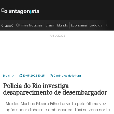
Últimas Notícias
Brasil
Mundo
Economia
Lado oa!
Colu
Crusoé
Brasil
10.05.2026 10:25
2 minutos de leitura
Polícia do Rio investiga
desaparecimento de desembargador
Alcides Martins Ribeiro Filho foi visto pela última vez
após sacar dinheiro e embarcar em táxi na zona norte