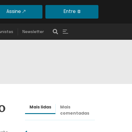
Assine
Entre
unistas
Newsletter
o
Mais lidas
Mais
Últimas
comentadas
notícias