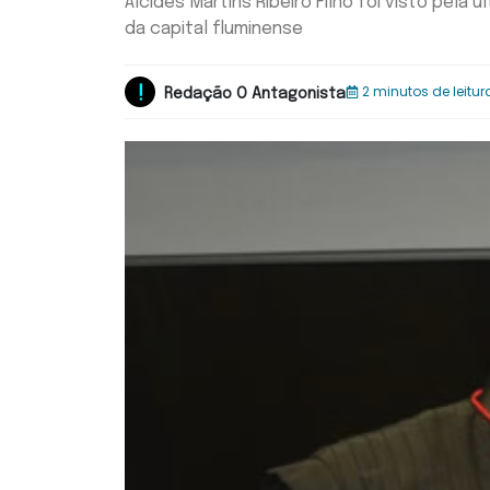
Alcides Martins Ribeiro Filho foi visto pela
da capital fluminense
2 minutos de leitur
Redação O Antagonista