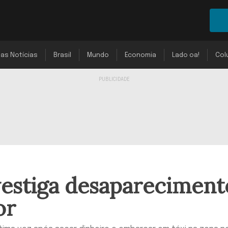
mas Notícias
Brasil
Mundo
Economia
Lado oa!
Col
nvestiga desapareciment
or