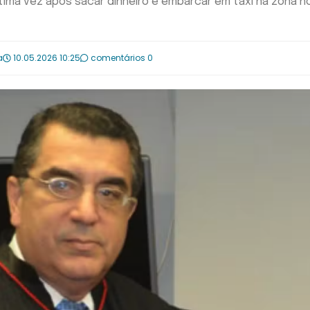
 última vez após sacar dinheiro e embarcar em táxi na zona n
a
10.05.2026 10:25
comentários 0