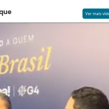
aque
Ver mais víd