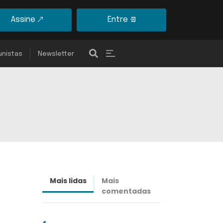
Assine
Entre
unistas
Newsletter
Mais lidas
Mais
Últimas
comentadas
notícias