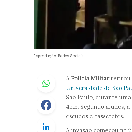
Reprodução: Redes Sociais
Whastapp
A
Polícia Militar
retirou
Universidade de São Pa
São Paulo, durante uma
Facebook
4h15. Segundo alunos, 
escudos e cassetetes.
Linkedin
A invasão começou na úl