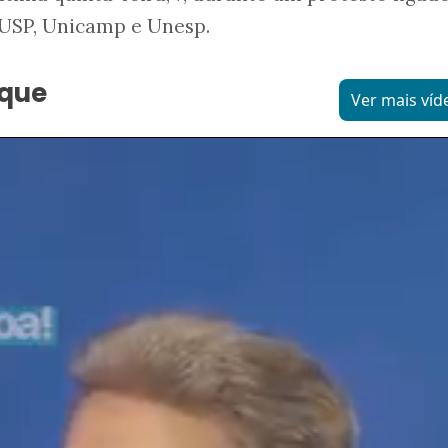
 USP, Unicamp e Unesp.
aque
Ver mais víd