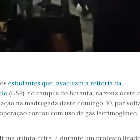
 os
estudantes que invadiram a reitoria da
ulo
(USP), no campus do Butantã, na zona oeste 
 ação na madrugada deste domingo, 10, por volt
a operação contou com uso de gás lacrimogêneo,
tima quinta-feira, 7, durante um protesto ligad