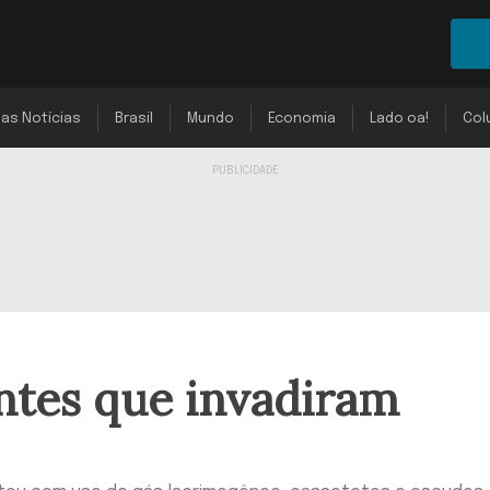
mas Notícias
Brasil
Mundo
Economia
Lado oa!
Col
ntes que invadiram