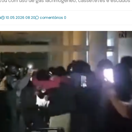
ontou com uso de gás lacrimogêneo, cassetetes e escudos
a
10.05.2026 08:20
comentários 0