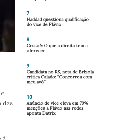
7
Haddad questiona qualificação
do vice de Flávio
8
Crusoé: O que a direita tem a
oferecer
9
Candidata no RS, neta de Brizola
critica Caiado: “Concorreu com
meu avô”
de
10
a das
Anúncio de vice eleva em 79%
menções a Flávio nas redes,
aponta Datrix
o à