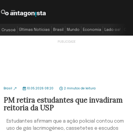
Últimas Notícias
Brasil
Mundo
Economia
Lado oa!
Colu
Crusoé
Brasil
10.05.2026 08:20
2 minutos de leitura
PM retira estudantes que invadiram
reitoria da USP
Estudantes afirmam que a ação policial contou com
uso de gás lacrimogêneo, cassetetes e escudos