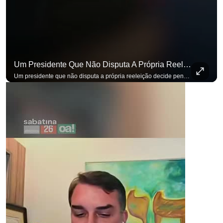
para não perder nenhuma at
Um Presidente Que Não Disputa A Própria Reeleição Decide Pensando Em Quem Vem Depois.
Um presidente que não disputa a própria reeleição decide pensando em quem vem depois. Foi assim que Flávio Bolsonaro defendeu a PEC do fim da reeleição, primeira das medidas que citou para o ambiente de negócios. Se você busca informação com credibilidade, inscreva-se agora e ative o