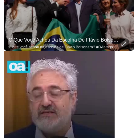
O Que Você Achou Da Escolha De Flávio Bolsonaro? #OAntagonista
O que você achou da escolha de Flávio Bolsonaro? #OAntagonista Se você busca informação com credibilidade, inscreva-se agora e ative o