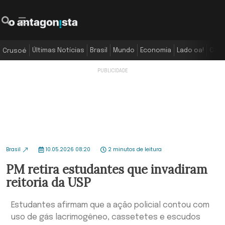
Últimas Notícias
Brasil
Mundo
Economia
Lado oa!
Colu
Crusoé
Brasil
10.05.2026 08:20
2 minutos de leitura
PM retira estudantes que invadiram
reitoria da USP
Estudantes afirmam que a ação policial contou com
uso de gás lacrimogêneo, cassetetes e escudos