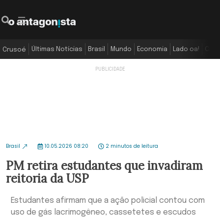
Últimas Notícias
Brasil
Mundo
Economia
Lado oa!
Colu
Crusoé
Brasil
10.05.2026 08:20
2 minutos de leitura
PM retira estudantes que invadiram
reitoria da USP
Estudantes afirmam que a ação policial contou com
uso de gás lacrimogêneo, cassetetes e escudos