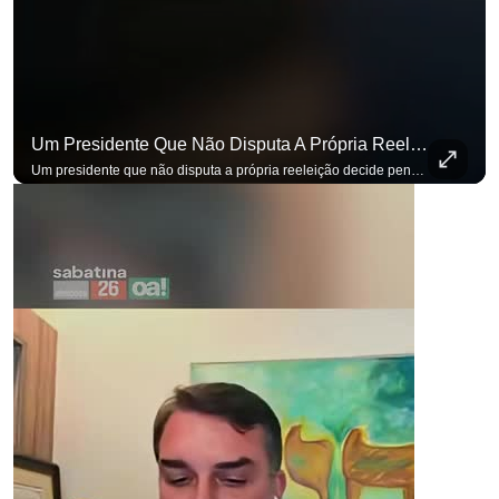
Um Presidente Que Não Disputa A Própria Reeleição Decide Pensando Em Quem Vem Depois.
Um presidente que não disputa a própria reeleição decide pensando em quem vem depois. Foi assim que Flávio Bolsonaro defendeu a PEC do fim da reeleição, primeira das medidas que citou para o ambiente de negócios. Se você busca informação com credibilidade, inscreva-se agora e ative o