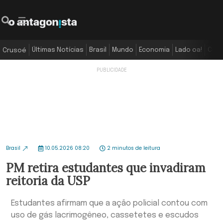
Últimas Notícias
Brasil
Mundo
Economia
Lado oa!
Colu
Crusoé
Brasil
10.05.2026 08:20
2 minutos de leitura
PM retira estudantes que invadiram
reitoria da USP
Estudantes afirmam que a ação policial contou com
uso de gás lacrimogêneo, cassetetes e escudos