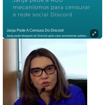
Janja Pede A Censura Do Discord
Janja pede bloqueio do Discord após caso envolvendo adolescente: “Precisamos tirar do ar”. #OAntagonista Se você busca informação com credibilidade, inscreva-se agora e ative o