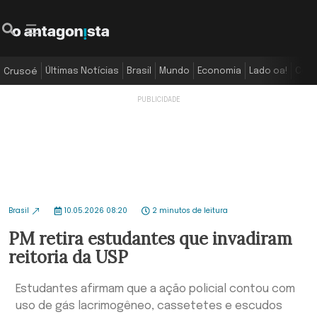
Últimas Notícias
Brasil
Mundo
Economia
Lado oa!
Colu
Crusoé
Brasil
10.05.2026 08:20
2 minutos de leitura
PM retira estudantes que invadiram
reitoria da USP
Estudantes afirmam que a ação policial contou com
uso de gás lacrimogêneo, cassetetes e escudos