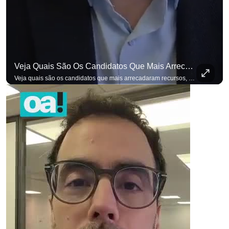
p
Veja Quais São Os Candidatos Que Mais Arrecadaram Recursos, Até Agora, Por Meio De Vaquinhas Eleito
Veja quais são os candidatos que mais arrecadaram recursos, até agora, por meio de vaquinhas eleitorais. #OAntagonista Se você busca informação com credibilidade, inscreva-se agora e ative o