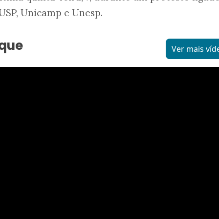
 USP, Unicamp e Unesp.
aque
Ver mais víd