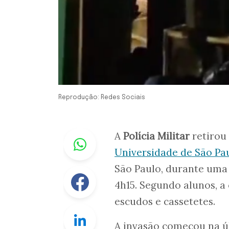
Reprodução: Redes Sociais
Whastapp
A
Polícia Militar
retirou
Universidade de São Pa
São Paulo, durante uma
Facebook
4h15. Segundo alunos, 
escudos e cassetetes.
Linkedin
A invasão começou na úl