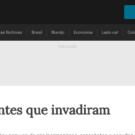
mas Notícias
Brasil
Mundo
Economia
Lado oa!
Col
ntes que invadiram