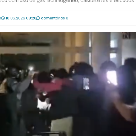
ontou com uso de gás lacrimogêneo, cassetetes e escudos
a
10.05.2026 08:20
comentários 0