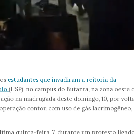
 os
estudantes que invadiram a reitoria da
ulo
(USP), no campus do Butantã, na zona oeste 
 ação na madrugada deste domingo, 10, por volt
a operação contou com uso de gás lacrimogêneo,
tima quinta-feira, 7, durante um protesto ligad