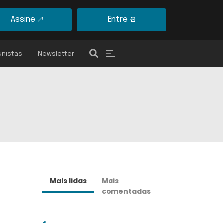
Assine
Entre
unistas
Newsletter
Mais lidas
Mais
Últimas
comentadas
notícias