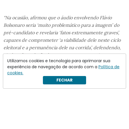
“Na ocasião, afirmou que o áudio envolvendo Flávio
Bolsonaro seria ‘muito problemático para a imagem’ do
pré-candidato e revelaria ‘fatos extremamente graves’,
capazes de comprometer ‘a viabilidade dele neste ciclo
eleitoral e a permanência dele na corrida’, defendendo,
ainda, a formulação das perguntas que associavam
Utilizamos cookies e tecnologia para aprimorar sua
grupos políticos ao denominado ‘esquema de fraudes
experiência de navegação de acordo com a
Política de
financeiras do Banco Master'”
, segue Nunes na decisão.
cookies.
FECHAR
Leia mais:
As pesquisas não mentem sobre Flávio