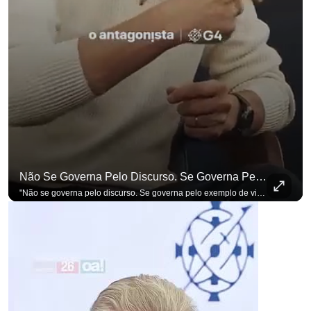
Não Se Governa Pelo Discurso. Se Governa Pelo Exemplo De Vida", Alfineta Ronaldo Caiado
"Não se governa pelo discurso. Se governa pelo exemplo de vida", alfineta Ronaldo Caiado, respondendo a empresários na primeira Sabatina Presidencial com a pauta definida por quem constrói o país. Se você busca informação com credibilidade, inscreva-se agora e ative o