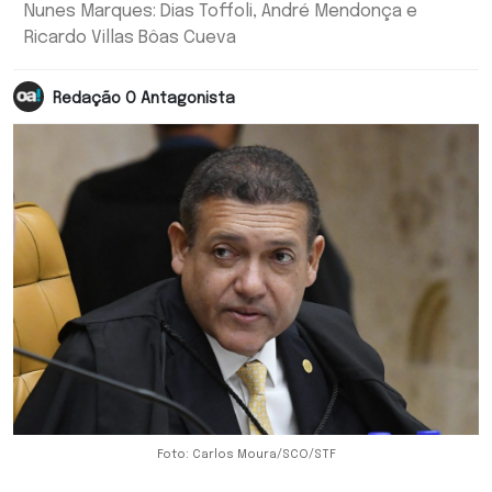
Nunes Marques: Dias Toffoli, André Mendonça e
Ricardo Villas Bôas Cueva
Redação O Antagonista
Foto: Carlos Moura/SCO/STF