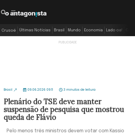
Últimas Notícias
Brasil
Mundo
Economia
Lado oa!
Colu
Crusoé
Brasil
09.06.2026 09:11
3 minutos de leitura
Plenário do TSE deve manter
suspensão de pesquisa que mostrou
queda de Flávio
Pelo menos três ministros devem votar com Kassio