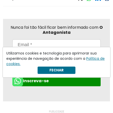
Nunca foi tão fácil ficar bem informado com
O
Antagonista
Utilizamos cookies e tecnologia para aprimorar sua
Eu concordo em receber notificações | Para obter mais
experiência de navegação de acordo com a
Política de
informações reveja nossa
Política de Privacidade
.
cookies.
Enviar
FECHAR
Inscreva-se