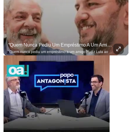
“Quem Nunca Pediu Um Empréstimo A Um Amigo?”, Diz Lula Ao Defender Seu Ex-Chefe De Gabinete
“Quem nunca pediu um empréstimo a um amigo?”, diz Lula ao defender seu ex-chefe de gabinete Marcola, que recebeu R$ 249 mil de uma empresa ligada a uma amiga de Lulinha. #OAntagonista Se você busca informação com credibilidade, inscreva-se agora e ative o