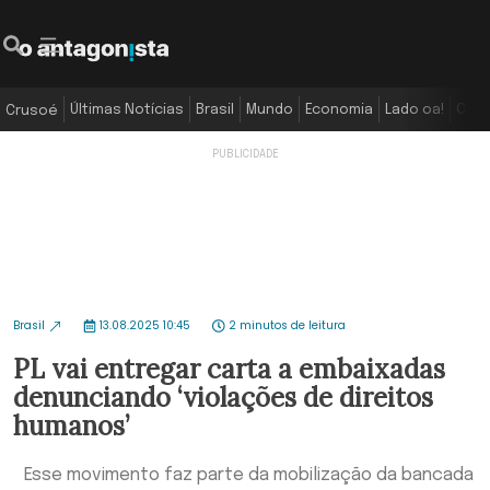
Últimas Notícias
Brasil
Mundo
Economia
Lado oa!
Colu
Crusoé
Brasil
13.08.2025 10:45
2 minutos de leitura
PL vai entregar carta a embaixadas
denunciando ‘violações de direitos
humanos’
Esse movimento faz parte da mobilização da bancada