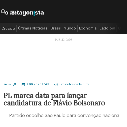
Últimas Notícias
Brasil
Mundo
Economia
Lado oa!
Colu
Crusoé
Brasil
14.06.2026 17:48
3 minutos de leitura
PL marca data para lançar
candidatura de Flávio Bolsonaro
Partido escolhe São Paulo para convenção nacional