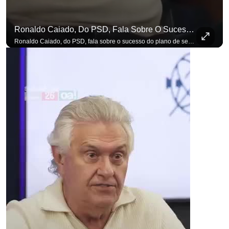
Ronaldo Caiado, Do PSD, Fala Sobre O Sucesso Do Plano De Segurança Pública
Ronaldo Caiado, do PSD, fala sobre o sucesso do plano de segurança pública como governador de Goiás, sendo um incentivo aos empreendedores locais. Se você busca informação com credibilidade, inscreva-se agora e ative o