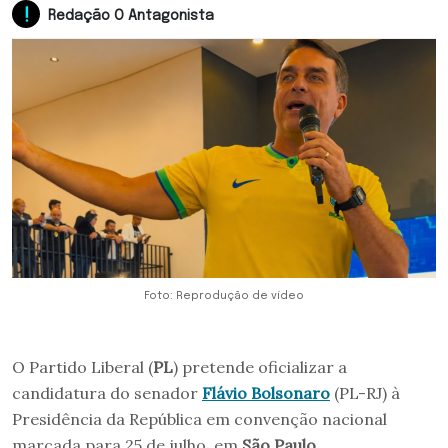
Redação O Antagonista
Foto: Reprodução de vídeo
O Partido Liberal (
PL
) pretende oficializar a
candidatura do senador
Flávio Bolsonaro
(PL-RJ) à
Presidência da República em convenção nacional
marcada para 25 de julho, em
São Paulo
.