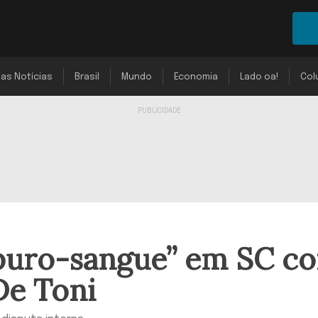
mas Notícias
Brasil
Mundo
Economia
Lado oa!
Col
“puro-sangue” em SC c
De Toni