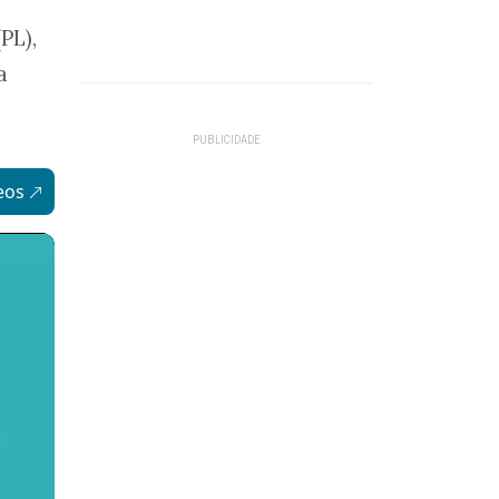
PL),
a
eos