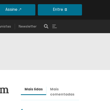
Assine
Entre
unistas
Newsletter
om
Mais lidas
Mais
Últimas
comentadas
notícias