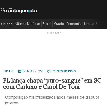
Últimas Notícias
Brasil
Mundo
Economia
Lado oa!
Colu
Crusoé
Brasil
09.05.2026 17:29
3 minutos de leitura
PL lança chapa “puro-sangue” em SC
com Carluxo e Carol De Toni
Composição foi oficializada após meses de disputa
interna