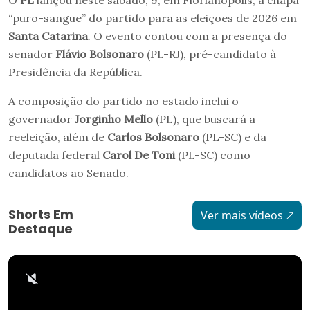
O
PL
lançou neste sábado, 9, em Florianópolis, a chapa
“puro-sangue” do partido para as eleições de 2026 em
Santa Catarina
. O evento contou com a presença do
senador
Flávio Bolsonaro
(PL-RJ), pré-candidato à
Presidência da República.
A composição do partido no estado inclui o
governador
Jorginho Mello
(PL), que buscará a
reeleição, além de
Carlos Bolsonaro
(PL-SC) e da
deputada federal
Carol De Toni
(PL-SC) como
candidatos ao Senado.
Shorts Em
Ver mais vídeos
Destaque