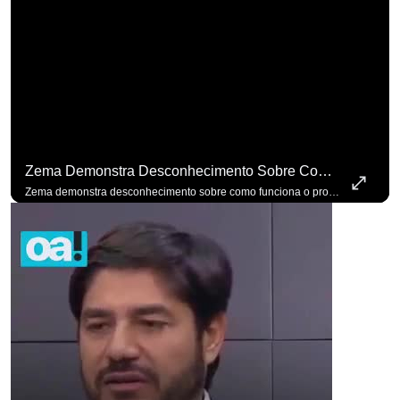
Zema Demonstra Desconhecimento Sobre Como Funciona O Processo De Mudança Das Leis. #OAntagonista
Zema demonstra desconhecimento sobre como funciona o processo de mudança das leis. #OAntagonista Se você busca informação com credibilidade, inscreva-se agora e ative o