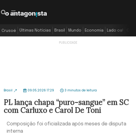
Últimas Notícias
Brasil
Mundo
Economia
Lado oa!
Colu
Crusoé
Brasil
09.05.2026 17:29
3 minutos de leitura
PL lança chapa “puro-sangue” em SC
com Carluxo e Carol De Toni
Composição foi oficializada após meses de disputa
interna