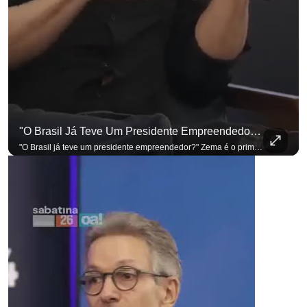
"O Brasil Já Teve Um Presidente Empreendedor?"
"O Brasil já teve um presidente empreendedor?" Zema é o primeiro a sentar na cadeira. Outros três presidenciáveis ainda vão passar por ela. A Sabatina Presidencial está no ar, com perguntas que vieram de uma pesquisa inédita com empresários. Acompanhe AO VIVO no YouTube do G4 Business. Se você busca informação com credibilidade, inscreva-se agora e ative o