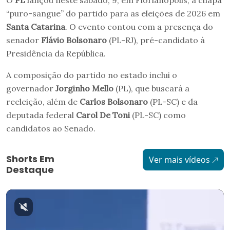
O
PL
lançou neste sábado, 9, em Florianópolis, a chapa
“puro-sangue” do partido para as eleições de 2026 em
Santa Catarina
. O evento contou com a presença do
senador
Flávio Bolsonaro
(PL-RJ), pré-candidato à
Presidência da República.
A composição do partido no estado inclui o
governador
Jorginho Mello
(PL), que buscará a
reeleição, além de
Carlos Bolsonaro
(PL-SC) e da
deputada federal
Carol De Toni
(PL-SC) como
candidatos ao Senado.
Shorts Em
Ver mais vídeos
Destaque