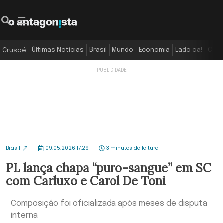
Últimas Notícias
Brasil
Mundo
Economia
Lado oa!
Colu
Crusoé
Brasil
09.05.2026 17:29
3 minutos de leitura
PL lança chapa “puro-sangue” em SC
com Carluxo e Carol De Toni
Composição foi oficializada após meses de disputa
interna