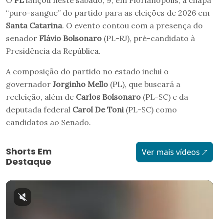
O
PL
lançou neste sábado, 9, em Florianópolis, a chapa
“puro-sangue” do partido para as eleições de 2026 em
Santa Catarina
. O evento contou com a presença do
senador
Flávio Bolsonaro
(PL-RJ), pré-candidato à
Presidência da República.
A composição do partido no estado inclui o
governador
Jorginho Mello
(PL), que buscará a
reeleição, além de
Carlos Bolsonaro
(PL-SC) e da
deputada federal
Carol De Toni
(PL-SC) como
candidatos ao Senado.
Shorts Em
Ver mais vídeos
Destaque