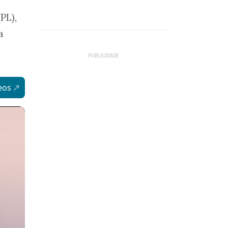
PL),
a
eos