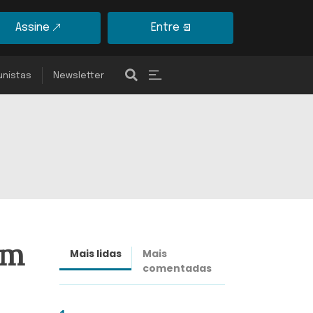
Assine
Entre
unistas
Newsletter
om
Mais lidas
Mais
Últimas
comentadas
notícias