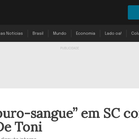
mas Notícias
Brasil
Mundo
Economia
Lado oa!
Col
“puro-sangue” em SC c
De Toni