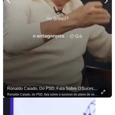
Ronaldo Caiado, Do PSD, Fala Sobre O Sucesso Do Plano De Segurança Pública
Ronaldo Caiado, do PSD, fala sobre o sucesso do plano de segurança pública como governador de Goiás, sendo um incentivo aos empreendedores locais. Se você busca informação com credibilidade, inscreva-se agora e ative o