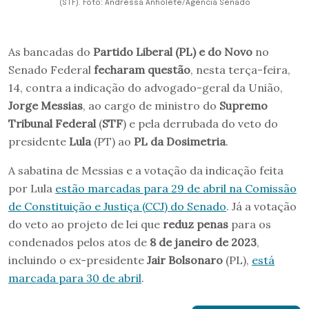
(STF). Foto: Andressa Anholete/Agência Senado
As bancadas do
Partido Liberal (PL) e do Novo
no
Senado Federal
fecharam questão
, nesta terça-feira,
14, contra a indicação do advogado-geral da União,
Jorge Messias
, ao cargo de ministro do
Supremo
Tribunal Federal
(
STF
) e pela derrubada do veto do
presidente
Lula
(PT) ao
PL da Dosimetria
.
A sabatina de Messias e a votação da indicação feita
por Lula
estão marcadas para 29 de abril na Comissão
de Constituição e Justiça (CCJ) do Senado
. Já a votação
do veto ao projeto de lei que
reduz penas
para os
condenados pelos atos de
8 de janeiro de 2023
,
incluindo o ex-presidente
Jair Bolsonaro
(PL),
está
marcada para 30 de abril
.