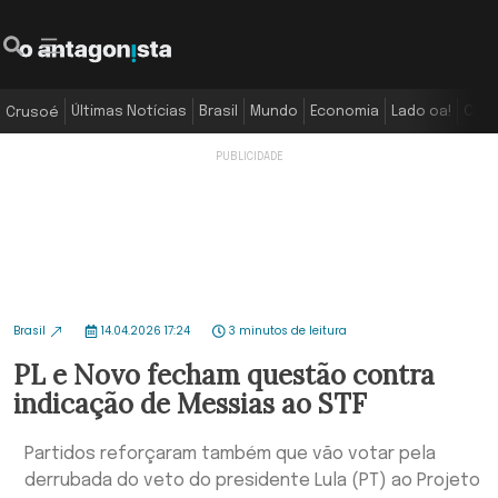
Últimas Notícias
Brasil
Mundo
Economia
Lado oa!
Colu
Crusoé
Brasil
14.04.2026 17:24
3 minutos de leitura
PL e Novo fecham questão contra
indicação de Messias ao STF
Partidos reforçaram também que vão votar pela
derrubada do veto do presidente Lula (PT) ao Projeto