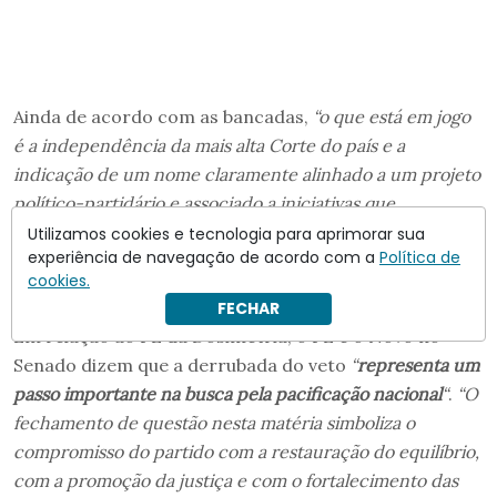
Ainda de acordo com as bancadas,
“o que está em jogo
é a independência da mais alta Corte do país e a
indicação de um nome claramente alinhado a um projeto
político-partidário e associado a iniciativas que
tensionaram a liberdade de expressão
compromete a
Utilizamos cookies e tecnologia para aprimorar sua
experiência de navegação de acordo com a
Política de
credibilidade do Judiciário e enfraquece a separação
cookies.
entre os Poderes
“
.
FECHAR
Em relação ao PL da Dosimetria, o PL e o Novo no
Senado dizem que a derrubada do veto
“
representa um
passo importante na busca pela pacificação nacional
“
.
“O
fechamento de questão nesta matéria simboliza o
compromisso do partido com a restauração do equilíbrio,
com a promoção da justiça e com o fortalecimento das