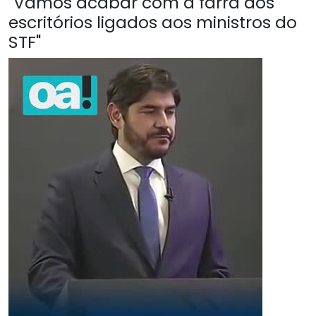
"Vamos acabar com a farra dos
escritórios ligados aos ministros do
STF"