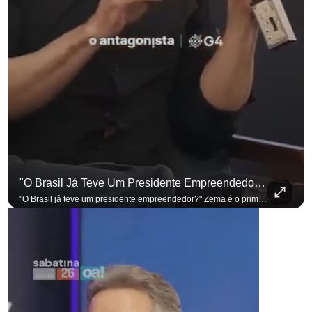
"O Brasil Já Teve Um Presidente Empreendedor?"
"O Brasil já teve um presidente empreendedor?" Zema é o primeiro a sentar na cadeira. Outros três presidenciáveis ainda vão passar por ela. A Sabatina Presidencial está no ar, com perguntas que vieram de uma pesquisa inédita com empresários. Acompanhe AO VIVO no YouTube do G4 Business. Se você busca informação com credibilidade, inscreva-se agora e ative o