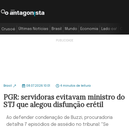
Últimas Notícias
Brasil
Mundo
Economia
Lado oa!
Colu
Crusoé
Brasil
08.07.2026 10:01
4 minutos de leitura
PGR: servidoras evitavam ministro do
STJ que alegou disfunção erétil
Ao defender condenação de Buzzi, procuradoria
detalha 7 episódios de assédio no tribunal: "Se