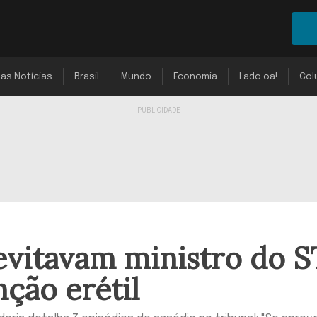
mas Notícias
Brasil
Mundo
Economia
Lado oa!
Col
evitavam ministro do S
nção erétil