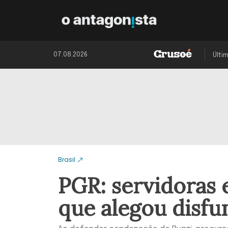
07.08.2026
Últi
Brasil
PGR: servidoras 
que alegou disfu