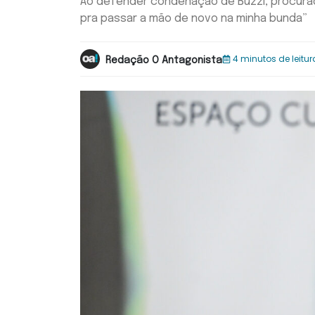
Ao defender condenação de Buzzi, procurado
pra passar a mão de novo na minha bunda”
4 minutos de leitur
Redação O Antagonista