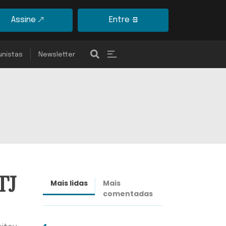
Assine
Entre
unistas
Newsletter
TJ
Mais lidas
Mais
Últimas
comentadas
notícias