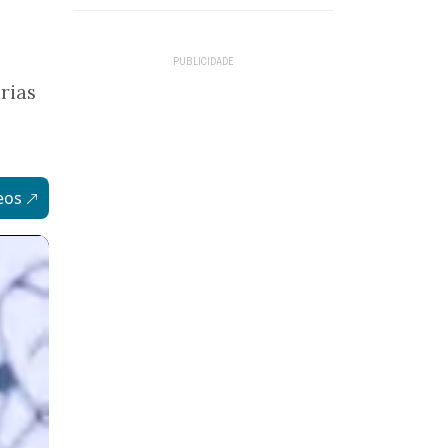
rias
eos