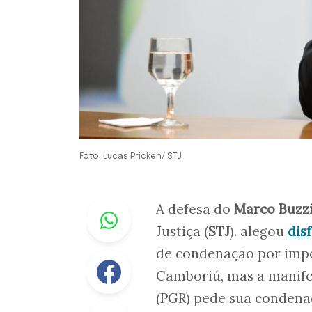
Foto: Lucas Pricken/ STJ
Whastapp
A defesa do
Marco Buzz
Justiça (
STJ
). alegou
dis
de condenação por imp
Facebook
Camboriú, mas a manife
(PGR) pede sua condenaç
Linkedin