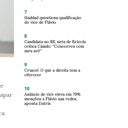
7
Haddad questiona qualificação
do vice de Flávio
8
Candidata no RS, neta de Brizola
critica Caiado: “Concorreu com
meu avô”
9
Crusoé: O que a direita tem a
oferecer
de
10
capar
Anúncio de vice eleva em 79%
menções a Flávio nas redes,
aponta Datrix
ca