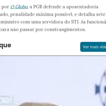
o por
O Globo
, a PGR defende a aposentadoria
do, penalidade máxima possível, e detalha sete
 ministro com uma servidora do STJ. As funcioná
 para não passar por constrangimentos.
aque
Ver mais víd