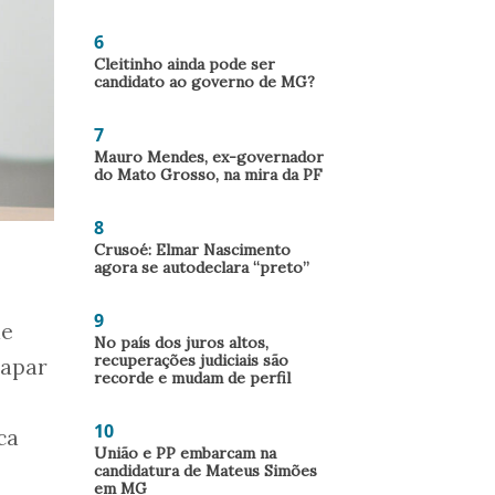
6
Cleitinho ainda pode ser
candidato ao governo de MG?
7
Mauro Mendes, ex-governador
do Mato Grosso, na mira da PF
8
Crusoé: Elmar Nascimento
agora se autodeclara “preto”
9
de
No país dos juros altos,
recuperações judiciais são
capar
recorde e mudam de perfil
10
ca
União e PP embarcam na
candidatura de Mateus Simões
em MG