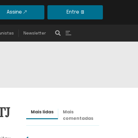
Assine
Entre
unistas
Newsletter
TJ
Mais lidas
Mais
Últimas
comentadas
notícias