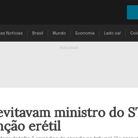
mas Notícias
Brasil
Mundo
Economia
Lado oa!
Col
evitavam ministro do S
nção erétil