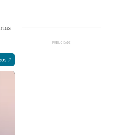
rias
eos