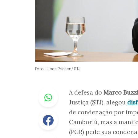
Foto: Lucas Pricken/ STJ
Whastapp
A defesa do
Marco Buzz
Justiça (
STJ
). alegou
dis
de condenação por imp
Facebook
Camboriú, mas a manife
(PGR) pede sua condenaç
Linkedin