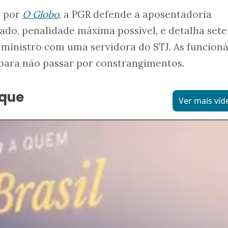
o por
O Globo
, a PGR defende a aposentadoria
do, penalidade máxima possível, e detalha sete
 ministro com uma servidora do STJ. As funcioná
 para não passar por constrangimentos.
aque
Ver mais víd