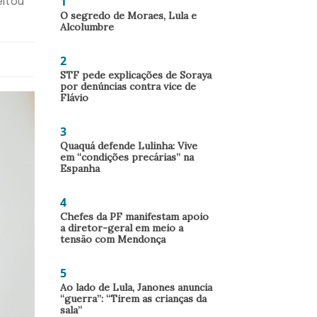
1
eitou
O segredo de Moraes, Lula e
Alcolumbre
2
STF pede explicações de Soraya
por denúncias contra vice de
Flávio
3
Quaquá defende Lulinha: Vive
em “condições precárias” na
Espanha
4
Chefes da PF manifestam apoio
a diretor-geral em meio a
tensão com Mendonça
5
Ao lado de Lula, Janones anuncia
“guerra”: “Tirem as crianças da
sala”