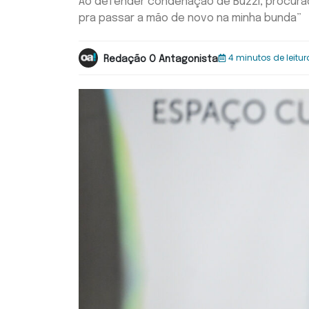
Ao defender condenação de Buzzi, procurado
pra passar a mão de novo na minha bunda”
4 minutos de leitur
Redação O Antagonista