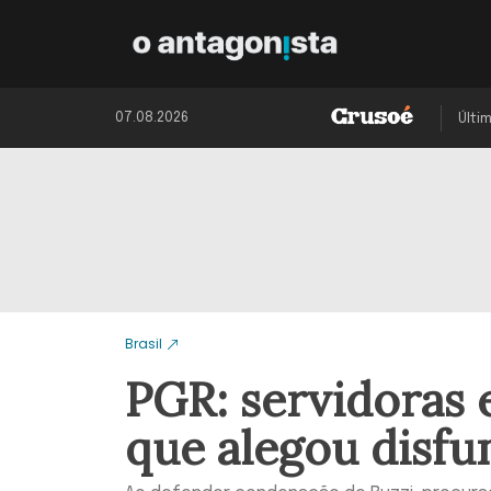
07.08.2026
Últi
Brasil
PGR: servidoras 
que alegou disfu