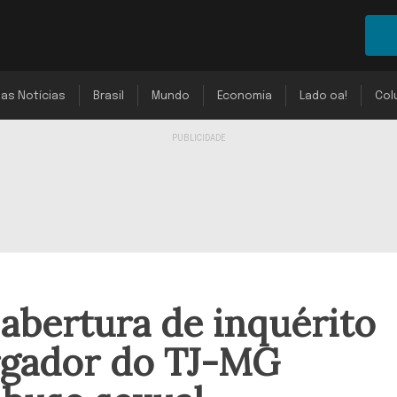
mas Notícias
Brasil
Mundo
Economia
Lado oa!
Col
abertura de inquérito
rgador do TJ-MG