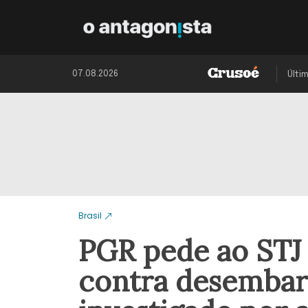
07.08.2026
Últi
Brasil
PGR pede ao STJ 
contra desemba