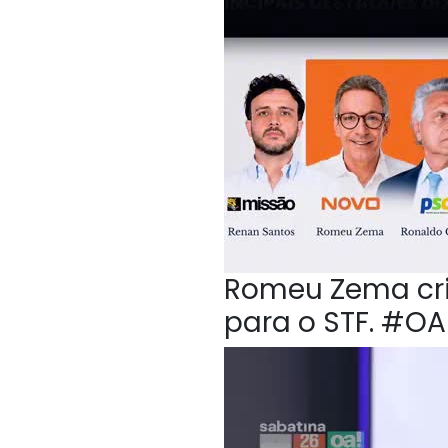
Romeu Zema crit
para o STF. #O