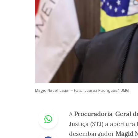
Magid Nauef Láuar — Foto: Juarez Rodrigues/TJMG
Whastapp
A
Procuradoria-Geral d
Justiça (STJ) a abertura
desembargador
Magid N
Facebook