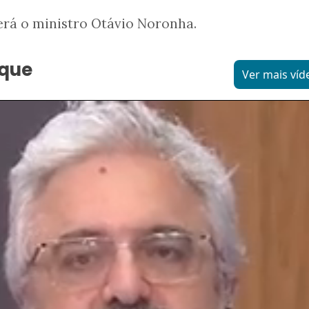
erá o ministro Otávio Noronha.
aque
Ver mais víd