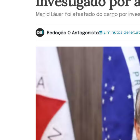
investigado por 
Magid Láuar foi afastado do cargo por inve
2 minutos de leitur
Redação O Antagonista