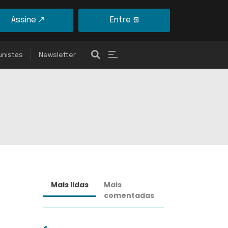
Assine
Entre
unistas
Newsletter
Mais lidas
Mais
Últimas
comentadas
notícias