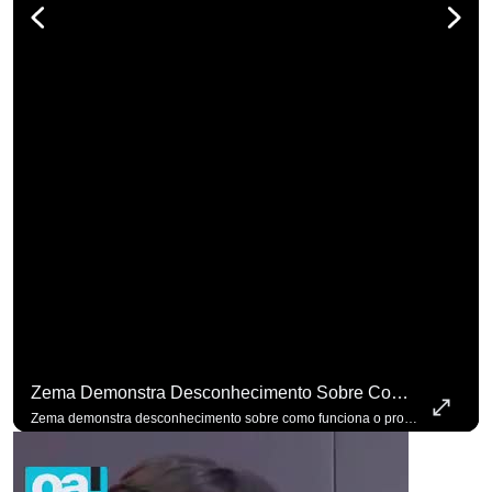
Zema Demonstra Desconhecimento Sobre Como Funciona O Processo De Mudança Das Leis. #OAntagonista
Zema demonstra desconhecimento sobre como funciona o processo de mudança das leis. #OAntagonista Se você busca informação com credibilidade, inscreva-se agora e ative o