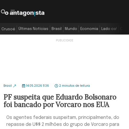
Últimas Notícias
Brasil
Mundo
Economia
Lado oa!
Colu
Crusoé
Brasil
14.05.2026 11:36
2 minutos de leitura
PF suspeita que Eduardo Bolsonaro
foi bancado por Vorcaro nos EUA
Os agentes federais suspeitam, principalmente, do
repasse de U$$ 2 milhões do grupo de Vorcaro para