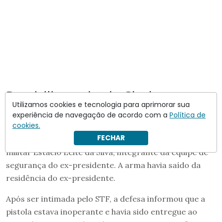
Domiciliar e pistola Glock
Utilizamos cookies e tecnologia para aprimorar sua
O episódio que levou à decisão ocorreu quando
experiência de navegação de acordo com a
Política de
cookies.
policiais encontraram uma pistola
Glock
registrada em
FECHAR
nome de
Bolsonaro
em um veículo conduzido pelo
militar Estácio Leite da Silva, integrante da equipe de
segurança do ex-presidente. A arma havia saído da
residência do ex-presidente.
Após ser intimada pelo STF, a defesa informou que a
pistola estava inoperante e havia sido entregue ao