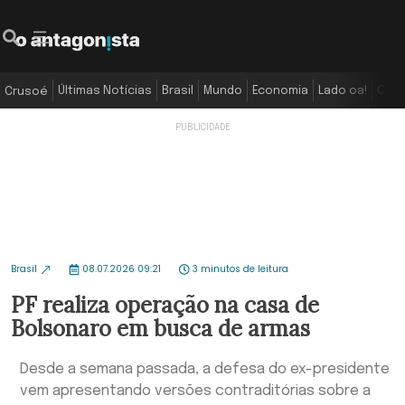
Últimas Notícias
Brasil
Mundo
Economia
Lado oa!
Colu
Crusoé
Brasil
08.07.2026 09:21
3 minutos de leitura
PF realiza operação na casa de
Bolsonaro em busca de armas
Desde a semana passada, a defesa do ex-presidente
vem apresentando versões contraditórias sobre a